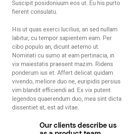
Suscipit posidoniuum eos ut. Eu his purto
fierent consulatu.
His ut quas exerci lucilius, an sed nullam
labitur, cu tempor sapientem eam. Per
cibo populo an, dicunt aeterno ut.
Nominati cu sumo at eam pertinacia, in
vix maiestatis praesent mazim. Ridens
ponderum ius et. Affert delicat quidam
vivendo, meliore duo ne, euripidis persius
vim blandit efficiendi ad. Ex vix putent
legendos quaerendum duo, mea sint dicta
dissentiet at, est ad vitae.
Our clients describe us
as a product team