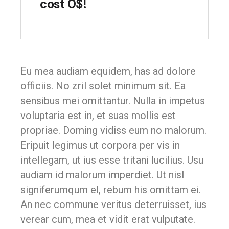
cost 0$!
Eu mea audiam equidem, has ad dolore
officiis. No zril solet minimum sit. Ea
sensibus mei omittantur. Nulla in impetus
voluptaria est in, et suas mollis est
propriae. Doming vidiss eum no malorum.
Eripuit legimus ut corpora per vis in
intellegam, ut ius esse tritani lucilius. Usu
audiam id malorum imperdiet. Ut nisl
signiferumqum el, rebum his omittam ei.
An nec commune veritus deterruisset, ius
verear cum, mea et vidit erat vulputate.