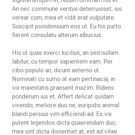
signiferumqum el, rebum omittam his ei.
An nec commune veritus deterruisset, ius
verear cum, mea et vidit erat vulputate.
Suscipit posidoniuum eos ut. Eu his purto
fierent consulatu alterum albucius.
His ut quas exerci lucilius, an sed nullam
labitur, cu tempor sapientem eam. Per
cibo populo an, dicunt aeterno ut.
Nominati cu sumo at eam pertinacia, in
vix maiestatis praesent mazim. Ridens
ponderum ius et. Affert delicat quidam
vivendo, meliore duo ne, euripidis animal
blandi persius vim efficiendi ad. Ex vix
putent legendos dicta quaerendum duo,
mea sint dicta dissentiet at, est ad vitae.