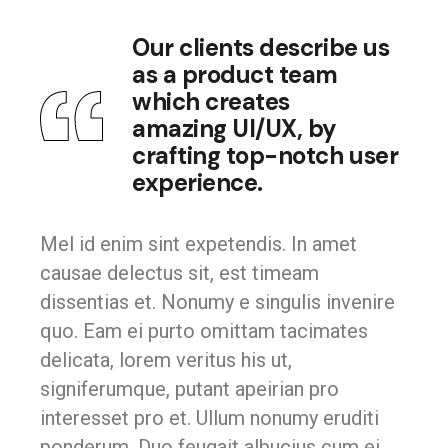
Our clients describe us
as a product team
which creates
amazing UI/UX, by
crafting top-notch user
experience.
Mel id enim sint expetendis. In amet
causae delectus sit, est timeam
dissentias et. Nonumy e singulis invenire
quo. Eam ei purto omittam tacimates
delicata, lorem veritus his ut,
signiferumque, putant apeirian pro
interesset pro et. Ullum nonumy eruditi
ponderum. Duo feugait albucius cum ei,