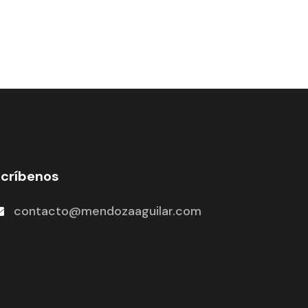
scríbenos
contacto@mendozaaguilar.com