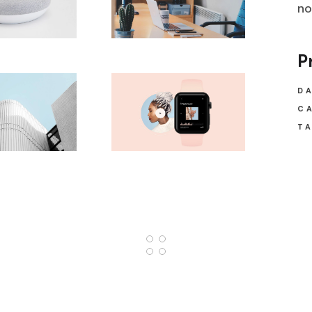
no
P
DA
C
TA