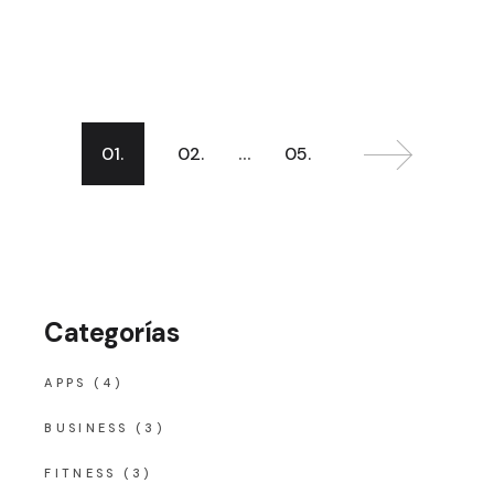
…
Navegación
01.
02.
05.
de
entradas
Categorías
APPS
(4)
BUSINESS
(3)
FITNESS
(3)