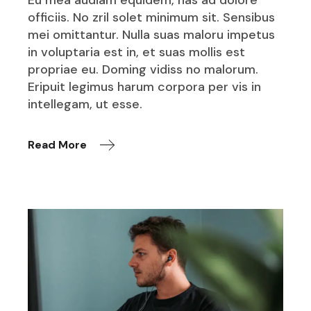
Eu mea audiam equidem, has ad dolore
officiis. No zril solet minimum sit. Sensibus
mei omittantur. Nulla suas maloru impetus
in voluptaria est in, et suas mollis est
propriae eu. Doming vidiss no malorum.
Eripuit legimus harum corpora per vis in
intellegam, ut esse.
Read More