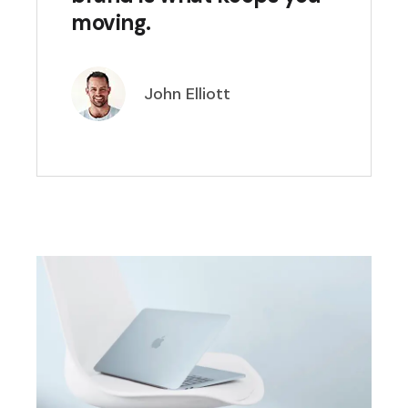
moving.
John Elliott